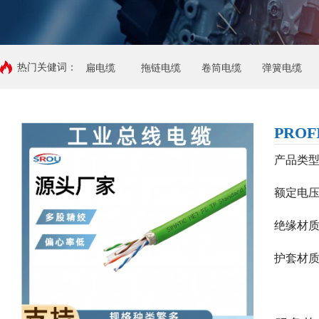
热门关健词：
扁电缆
拖链电缆
卷筒电缆
弹簧电缆
PROF
产品类型
额定电
绝缘材
护套材