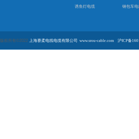
诱鱼灯电缆
钢包车电
版权所有
©
2022
上海赛柔
电线电缆有限公司
www.srou-cable.com
沪ICP备160
拖链电缆
拖令电缆