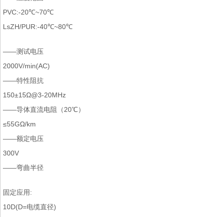
PVC:-20℃~70℃
LsZH/PUR:-40℃~80℃
——测试电压
2000V/min(AC)
——特性阻抗
150±15Ω@3-20MHz
——导体直流电阻（20℃）
≤55GΩ/km
——额定电压
300V
——弯曲半径
固定应用:
10D(D=电缆直径)