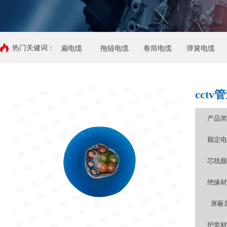
热门关健词：
扁电缆
拖链电缆
卷筒电缆
弹簧电缆
cct
产品类
额定电
芯线颜
绝缘材
屏蔽
护套材