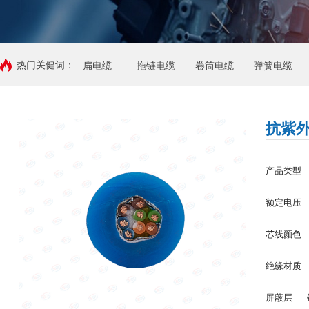
热门关健词：
扁电缆
拖链电缆
卷筒电缆
弹簧电缆
抗紫
产品类
额定电
芯线颜
绝缘材
屏蔽层