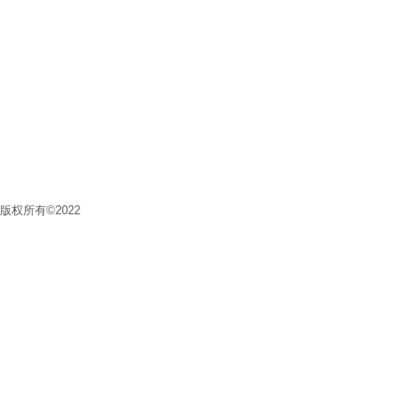
版权所有
©
2022
上海赛柔
电线电缆有限公司
www.srou-cable.com
沪ICP备160