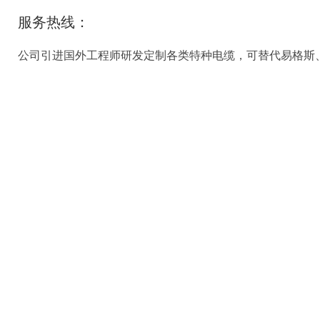
服务热线：
公司引进国外工程师研发定制各类特种电缆，可替代易格斯、缆普
商品信息
导气电缆
，液位变送器专用导气电缆，是一种导气探测
缆紧密地排列在导气管周围组成圆环形缆芯，在圆环形
源线缆相应地为三根，信号线缆与电源线缆为同径间隔
外采用进口聚氨酯护套材质或者丁晴材质，耐磨，抗扭
导气管材质可根据客户要求定制：耐高低温、耐酸碱、